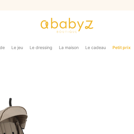
ade
Le jeu
Le dressing
La maison
Le cadeau
Petit prix