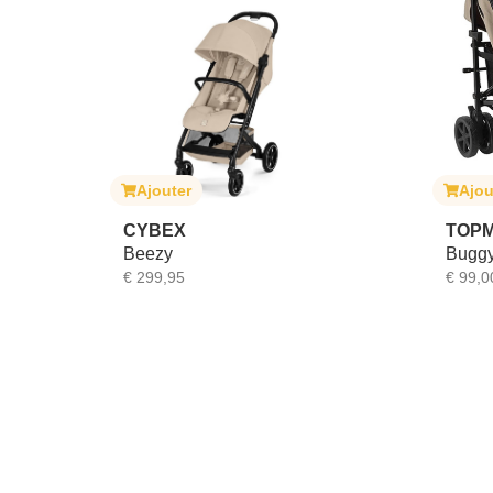
Ajouter
Ajou
CYBEX
TOP
Beezy
Buggy
€
299,95
€
99,0