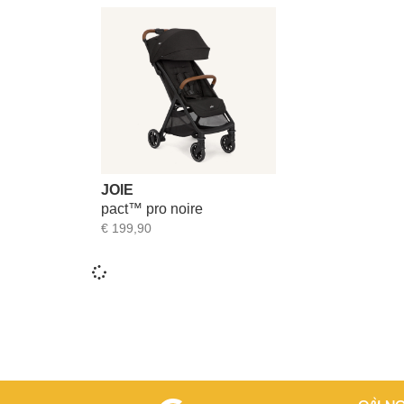
JOIE
pact™ pro noire
€
199,90