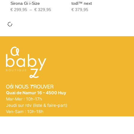
Sirona Gi i-Size
todl™ next
€
299,95
–
€
329,95
€
379,95
Où NOUS tROUVER
Quai de Namur 16 – 4500 Huy
Mar-Mer : 10h-17h
Jeudi sur rdv (liste & faire-part)
Ven-Sam : 10h-18h
nOUS CONTACTEr
bonjour@a-baby-z.be
0472/10.27.45