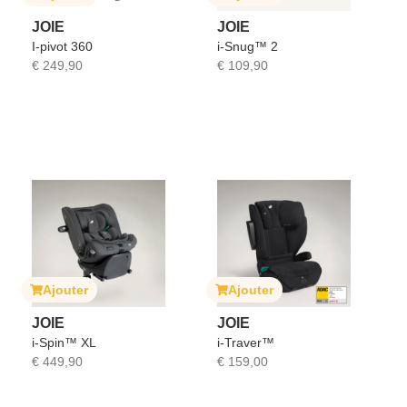
JOIE
JOIE
I-pivot 360
i-Snug™ 2
€
249,90
€
109,90
Ajouter
Ajouter
JOIE
JOIE
i-Spin™ XL
i-Traver™
€
449,90
€
159,00