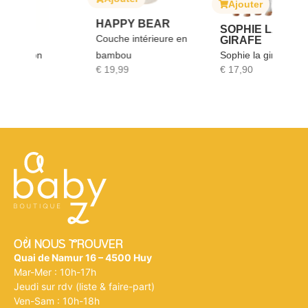
Ajouter
A
HAPPY BEAR
SOPHIE LA
Couche intérieure en
GIRAFE
J
bambou
Sophie la girafe
Boi
€
19,99
€
17,90
€
6
Où NOUS tROUVER
Quai de Namur 16 – 4500 Huy
Mar-Mer : 10h-17h
Jeudi sur rdv (liste & faire-part)
Ven-Sam : 10h-18h