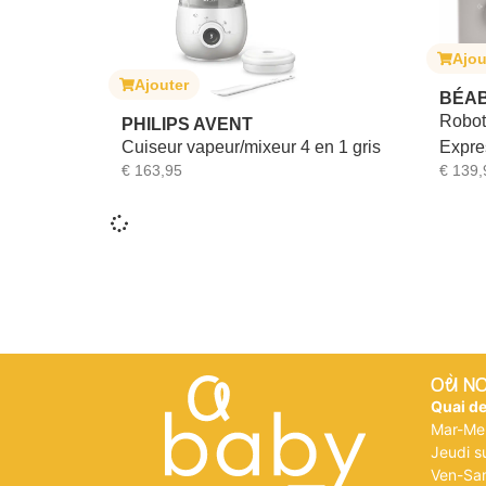
Ajou
Ajouter
BÉA
Robot
PHILIPS AVENT
Cuiseur vapeur/mixeur 4 en 1 gris
Expre
€
163,95
€
139,
Où N
Quai d
Mar-Me
Jeudi su
Ven-Sa