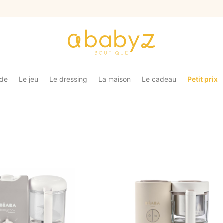
ade
Le jeu
Le dressing
La maison
Le cadeau
Petit prix