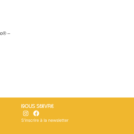
eo® –
nOUS SuIVRe
S'inscrire à la newsletter