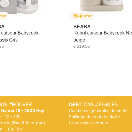
ter
Ajouter
BA
BÉABA
 cuiseur Babycook
Robot cuiseur Babycook N
ss® Gris
beige
95
€
219,95
OUS tROUVER
mENTIONS légALES
e Namur 16 – 4500 Huy
Conditions générales de vente
r : 10h-17h
Politique de confidentialité
r rdv (liste & faire-part)
Livraisons et retours
m : 10h-18h