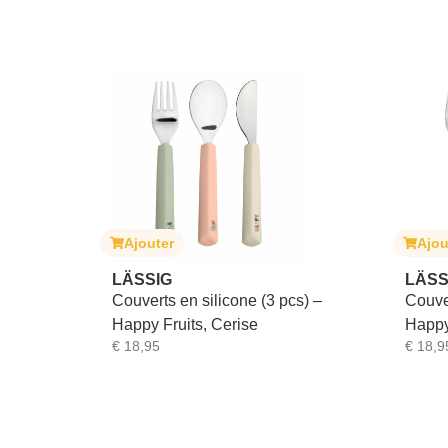
Ajouter
Ajou
LÄSSIG
LÄSS
Couverts en silicone (3 pcs) –
Couver
Happy Fruits, Cerise
Happy 
€
18,95
€
18,9