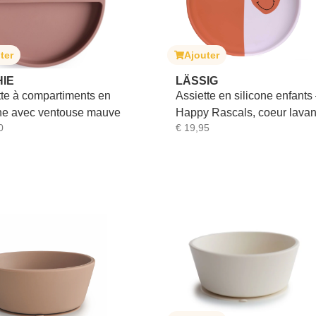
ter
Ajouter
IE
LÄSSIG
tte à compartiments en
Assiette en silicone enfants
one avec ventouse mauve
Happy Rascals, coeur lava
0
€
19,95