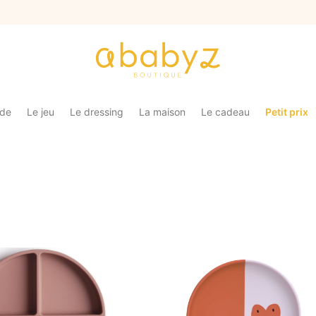
ade
Le jeu
Le dressing
La maison
Le cadeau
Petit prix