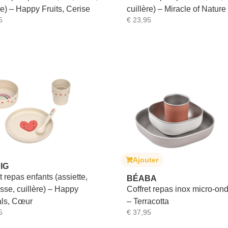
re) – Happy Fruits, Cerise
cuillère) – Miracle of Nature
5
€
23,95
Ajouter
IG
t repas enfants (assiette,
BÉABA
asse, cuillère) – Happy
Coffret repas inox micro-on
ls, Cœur
– Terracotta
5
€
37,95