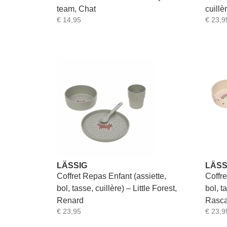
team, Chat
cuillè
€
14,95
€
23,9
LÄSSIG
LÄSS
Coffret Repas Enfant (assiette,
Coffre
bol, tasse, cuillère) – Little Forest,
bol, t
Renard
Rasca
€
23,95
€
23,9