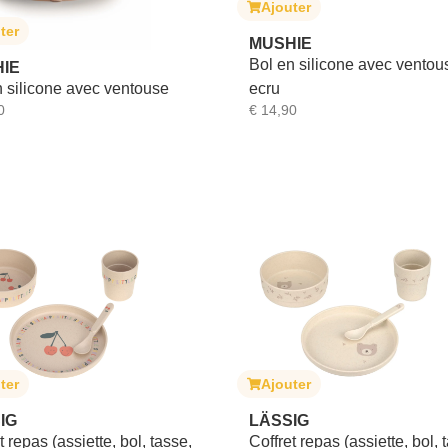
Ajouter
ter
MUSHIE
Bol en silicone avec ventou
IE
n silicone avec ventouse
ecru
0
€
14,90
ter
Ajouter
IG
LÄSSIG
t repas (assiette, bol, tasse,
Coffret repas (assiette, bol, 