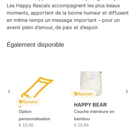
Les Happy Rascals accompagnent les plus beaux
moments, apportent de la bonne humeur et diffusent
en même temps un message important – pour un
avenir plein d’amour, de paix et d’espoir.
Également disponible
Ajouter
Ajout
Ajouter
HAPPY BEAR
SOPHI
Option
Couche intérieure en
GIRA
personnalisation
bambou
Sophie l
€
10,00
€
19,99
€
17,90