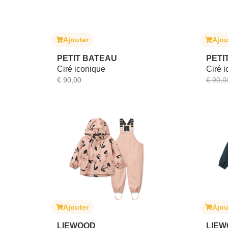
Ajouter
Ajou
PETIT BATEAU
PETI
Ciré iconique
Ciré i
€
90,00
€
90,0
Ajouter
Ajou
LIEWOOD
LIEW