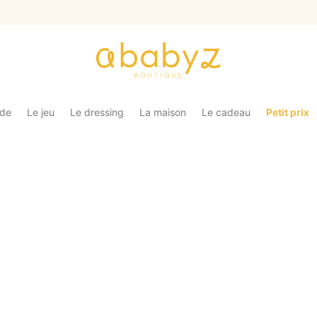
ade
Le jeu
Le dressing
La maison
Le cadeau
Petit prix