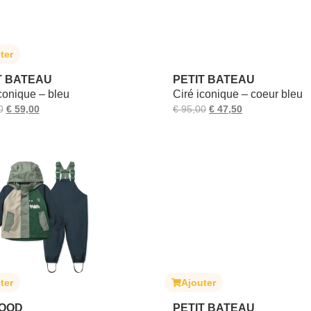
ter
T BATEAU
PETIT BATEAU
conique – bleu
Ciré iconique – coeur bleu
0
€
59,00
€
95,00
€
47,50
ter
Ajouter
OOD
PETIT BATEAU