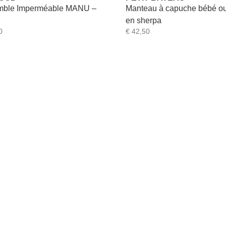
ble Imperméable MANU –
Manteau à capuche bébé ou
en sherpa
0
€
42,50