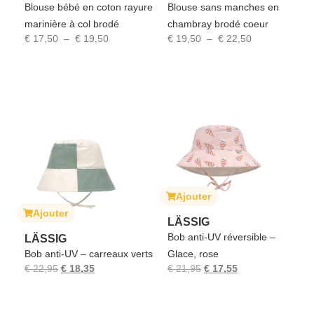
Blouse bébé en coton rayure
Blouse sans manches en
marinière à col brodé
chambray brodé coeur
€
17,50
–
€
19,50
€
19,50
–
€
22,50
Ajouter
Ajouter
LÄSSIG
Bob anti-UV réversible –
LÄSSIG
Bob anti-UV – carreaux verts
Glace, rose
€
22,95
€
18,35
€
21,95
€
17,55