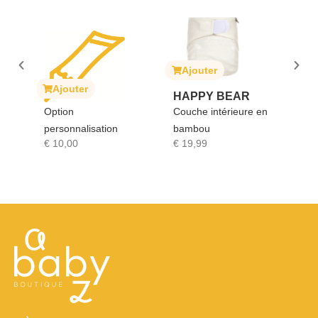
Ajouter
Ajouter
Ajouter
HAPPY BEAR
SOPHIE LA
Option
Couche intérieure en
GIRAFE
personnalisation
bambou
Sophie la gira
€
10,00
€
19,99
€
17,90