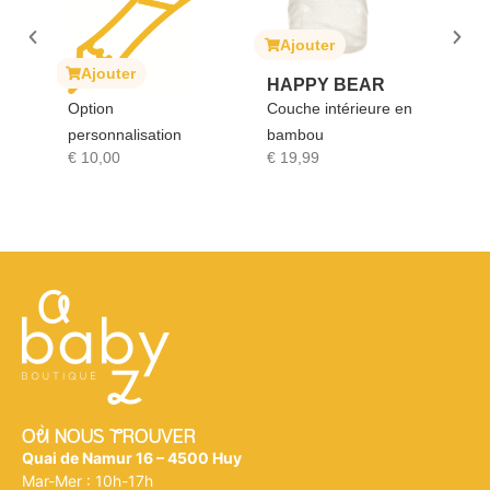
Ajouter
A
ait
Ajouter
HAPPY BEAR
SO
Option
Couche intérieure en
GI
personnalisation
bambou
Sop
€
10,00
€
19,99
€
1
Où NOUS tROUVER
Quai de Namur 16 – 4500 Huy
Mar-Mer : 10h-17h