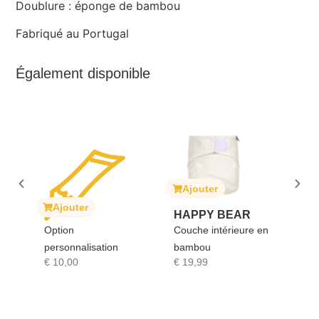
Doublure : éponge de bambou
Fabriqué au Portugal
Également disponible
Ajouter
A
ait
Ajouter
HAPPY BEAR
SO
Option
Couche intérieure en
GI
personnalisation
bambou
Sop
€
10,00
€
19,99
€
1