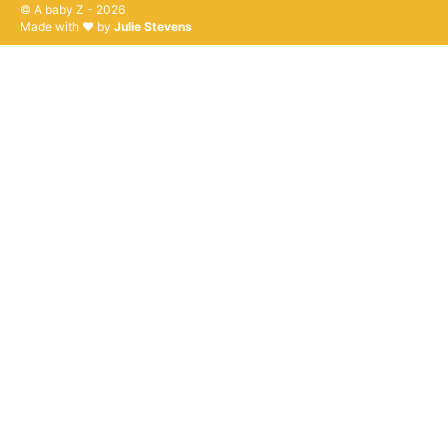
© A baby Z - 2026
Made with ♥ by
Julie Stevens