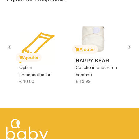
Ajouter
Ajouter
ter
HAPPY BEAR
SOPHIE LA
Couche intérieure en
GIRAFE
nalisation
bambou
Sophie la girafe
0
€
19,99
€
17,90