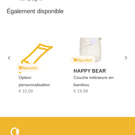
Également disponible
Ajouter
A
ait
Ajouter
HAPPY BEAR
SO
Option
Couche intérieure en
GI
personnalisation
bambou
Sop
€
10,00
€
19,99
€
1