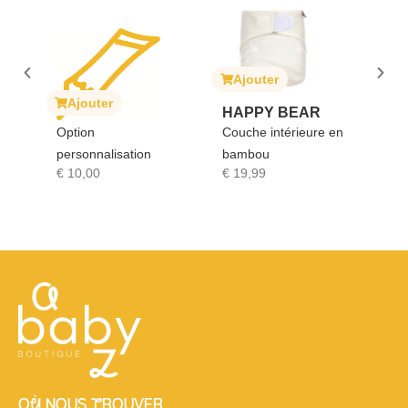
Ajouter
A
ait
Ajouter
HAPPY BEAR
SO
Option
Couche intérieure en
GI
personnalisation
bambou
Sop
€
10,00
€
19,99
€
1
Où NOUS tROUVER