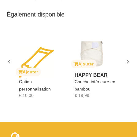
Également disponible
Ajouter
Ajouter
Ajouter
HAPPY BEAR
SOPHIE
Option
Couche intérieure en
GIRAFE
personnalisation
bambou
Sophie la 
€
10,00
€
19,99
€
17,90