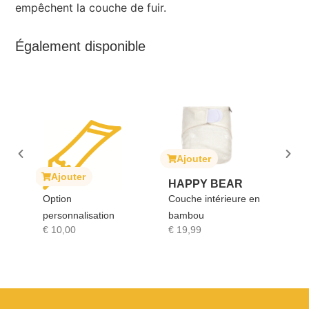
empêchent la couche de fuir.
Également disponible
Ajouter
A
ait
Ajouter
HAPPY BEAR
SO
Option
Couche intérieure en
GI
personnalisation
bambou
Sop
€
10,00
€
19,99
€
1