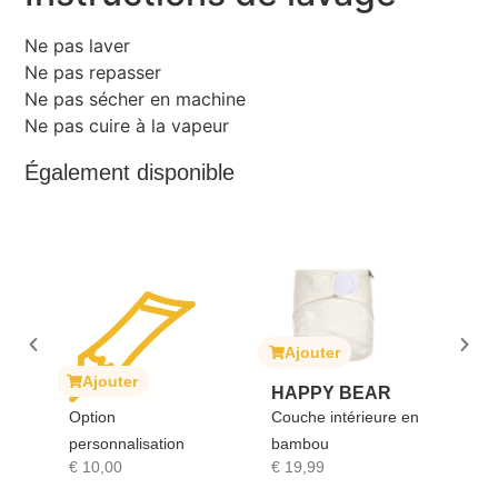
Ne pas laver
Ne pas repasser
Ne pas sécher en machine
Ne pas cuire à la vapeur
Également disponible
Ajouter
A
ait
Ajouter
HAPPY BEAR
SO
Option
Couche intérieure en
GI
personnalisation
bambou
Sop
€
10,00
€
19,99
€
1