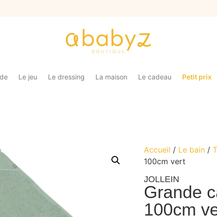
ade
Le jeu
Le dressing
La maison
Le cadeau
Petit prix
Accueil
/
Le bain
/
T
100cm vert
JOLLEIN
Grande c
100cm ve