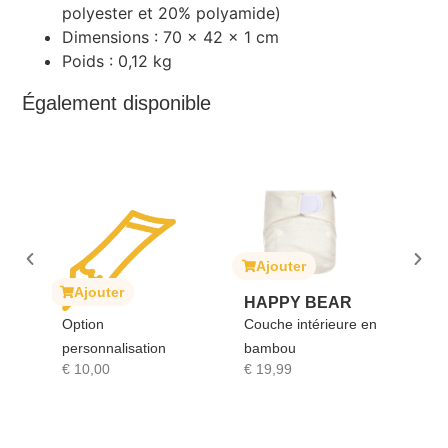
polyester et 20% polyamide)
Dimensions : 70 x 42 x 1 cm
Poids : 0,12 kg
Également disponible
Ajouter
A
ait
Ajouter
HAPPY BEAR
SO
Option
Couche intérieure en
GI
personnalisation
bambou
Sop
€
10,00
€
19,99
€
1