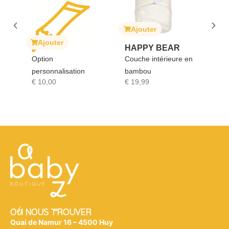
Ajouter
A
ait
Ajouter
HAPPY BEAR
SO
Option
Couche intérieure en
GI
personnalisation
bambou
Sop
€
10,00
€
19,99
€
1
Où NOUS tROUVER
Quai de Namur 16 – 4500 Huy