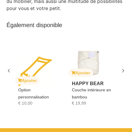
du mobilier, mais aussi une multitude de possibilités
pour vous et votre petit.
Également disponible
Ajouter
Ajouter
Ajouter
HAPPY BEAR
SOPHIE LA
tion
Couche intérieure en
GIRAFE
rsonnalisation
bambou
Sophie la girafe
0,00
€
19,99
€
17,90