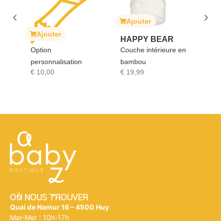
Ajouter
A
ait
Ajouter
HAPPY BEAR
SO
Option
Couche intérieure en
GI
personnalisation
bambou
Sop
€
10,00
€
19,99
€
1
Où NOUS tROUVER
Quai de Namur 16 – 4500 Huy
Mar-Mer : 10h-17h