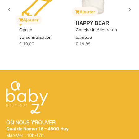
Ajouter
A
ait
Ajouter
HAPPY BEAR
SO
Option
Couche intérieure en
GI
personnalisation
bambou
Sop
€
10,00
€
19,99
€
1
Où NOUS tROUVER
Quai de Namur 16 – 4500 Huy
Mar-Mer : 10h-17h