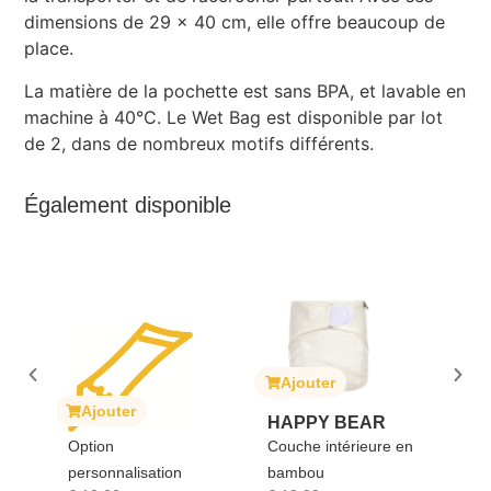
dimensions de 29 x 40 cm, elle offre beaucoup de
place.
La matière de la pochette est sans BPA, et lavable en
machine à 40°C. Le Wet Bag est disponible par lot
de 2, dans de nombreux motifs différents.
Également disponible
Ajouter
A
it
Ajouter
HAPPY BEAR
SO
Option
Couche intérieure en
GI
personnalisation
bambou
Soph