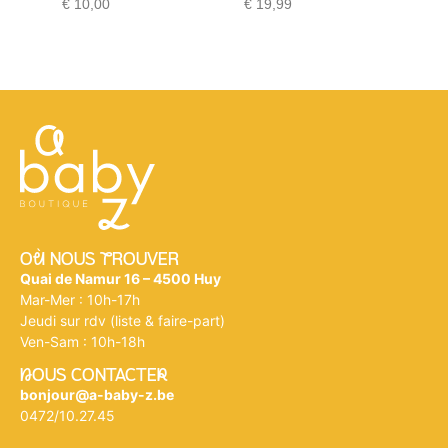
€
10,00
€
19,99
€
17
Où NOUS tROUVER
Quai de Namur 16 – 4500 Huy
Mar-Mer : 10h-17h
Jeudi sur rdv (liste & faire-part)
Ven-Sam : 10h-18h
nOUS CONTACTEr
bonjour@a-baby-z.be
0472/10.27.45