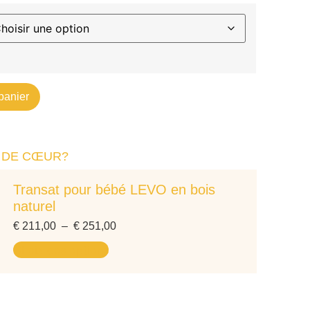
panier
 DE CŒUR?
Transat pour bébé LEVO en bois
naturel
€
211,00
–
€
251,00
Choix des options