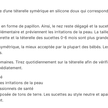
e d’une téterelle symérique en silicone doux qui correspon
e en forme de papillon. Ainsi, le nez reste dégagé et la suc
émentaire et préviennent les irritations de la peau. La taill
erette et la téterelle des sucettes 0-6 mois sont plus gran
symétrique, la mieux acceptée par la plupart des bébés. Le
s.
maines. Tirez quotidiennement sur la téterelle afin de véri
médiatement.
gé
es irritations de la peau
ssionnels de santé
osée de tons de terre. Les sucettes au style neutre et apais
t.