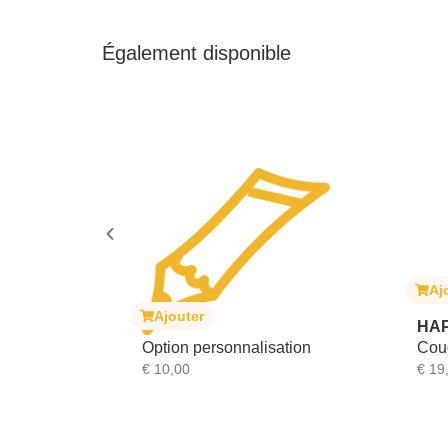
Également disponible
Ajouter
HAPPY BEAR
onnalisation
Couche intérieure en bambou
€
19,99