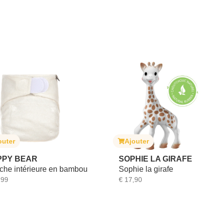
Ajouter
Ajouter
SOPHIE LA GIRAFE
JANOD
Sophie la girafe
Boite à Meuh ou Bêêh
€
17,90
€
6,99