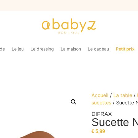
ade
Le jeu
Le dressing
La maison
Le cadeau
Petit prix
Accueil
/
La table
/
sucettes
/ Sucette 
DIFRAX
Sucette N
€
5,99