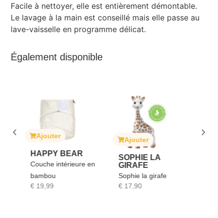
Facile à nettoyer, elle est entièrement démontable.
Le lavage à la main est conseillé mais elle passe au
lave-vaisselle en programme délicat.
Également disponible
Ajouter
Ajouter
A
HAPPY BEAR
SOPHIE LA
Couche intérieure en
GIRAFE
J
bambou
Sophie la girafe
Boi
€
19,99
€
17,90
€
6