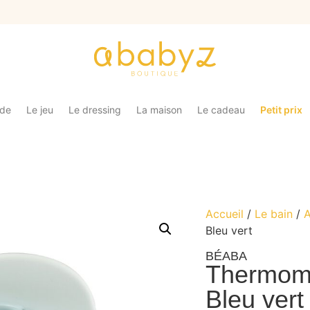
ade
Le jeu
Le dressing
La maison
Le cadeau
Petit prix
Accueil
/
Le bain
/
A
Bleu vert
BÉABA
Thermomè
Bleu vert