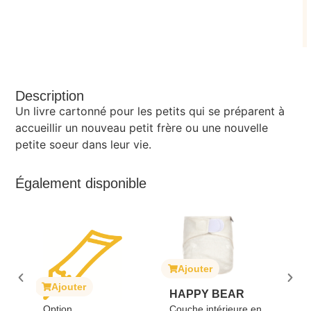
Description
Un livre cartonné pour les petits qui se préparent à
accueillir un nouveau petit frère ou une nouvelle
petite soeur dans leur vie.
Également disponible
Ajouter
A
Ajouter
HAPPY BEAR
SO
Option
Couche intérieure en
GI