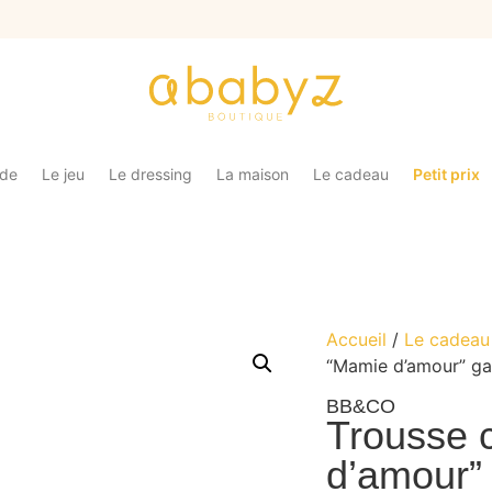
ade
Le jeu
Le dressing
La maison
Le cadeau
Petit prix
Accueil
/
Le cadeau
“Mamie d’amour” gaz
BB&CO
Trousse 
d’amour” 