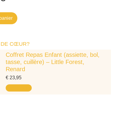
panier
 DE CŒUR?
Coffret Repas Enfant (assiette, bol,
tasse, cuillère) – Little Forest,
Renard
€
23,95
Lire la suite