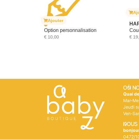
Aj
it translucide
Ajouter
mpilables –
HA
Option personnalisation
Cou
€
10,00
€
19
Où N
Quai d
Mar-Me
Jeudi su
Ven-Sa
nOUS
bonjou
0472/1