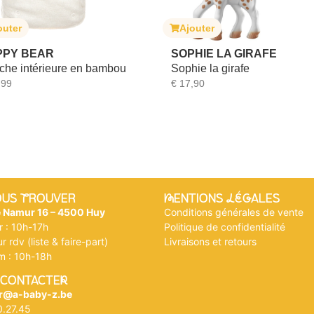
outer
Ajouter
PPY BEAR
SOPHIE LA GIRAFE
che intérieure en bambou
Sophie la girafe
,99
€
17,90
OUS tROUVER
mENTIONS légALES
e Namur 16 – 4500 Huy
Conditions générales de vente
r : 10h-17h
Politique de confidentialité
r rdv (liste & faire-part)
Livraisons et retours
m : 10h-18h
 CONTACTEr
r@a-baby-z.be
0.27.45