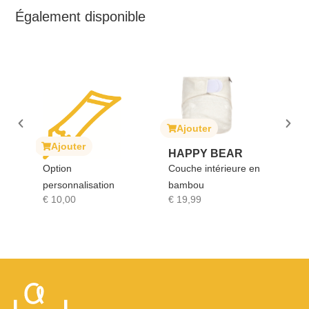
Également disponible
Ajouter
Ajouter
er
HAPPY BEAR
SOPHIE LA
Couche intérieure en
GIRAFE
lisation
bambou
Sophie la girafe
€
19,99
€
17,90