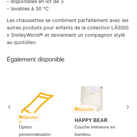
– disponibles en lot de 3
– lavables à 30 °C
Les chaussettes se combinent parfaitement avec les
autres produits pour enfants de la collection LÄSSIG
x SmileyWorld® et deviennent un compagnon stylé
au quotidien.
Également disponible
Ajouter
Ajouter
Ajouter
HAPPY BEAR
SOPHIE
Option
Couche intérieure en
GIRAFE
personnalisation
bambou
Sophie la 