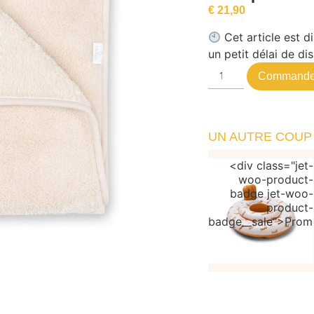
€
21,90
Cet article est 
un petit délai de dis
Commande
UN AUTRE COUP
<div class="jet-
woo-product-
badge jet-woo-
product-
badge__sale">Prom