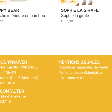
Ajouter
Ajouter
SOPHIE LA GIRAFE
JANOD
Sophie la girafe
Boite à Meuh ou 
€
17,90
€
6,99
OUS tROUVER
mENTIONS légALES
e Namur 16 – 4500 Huy
Conditions générales de vente
r : 10h-17h
Politique de confidentialité
r rdv (liste & faire-part)
Livraisons et retours
m : 10h-18h
 CONTACTEr
r@a-baby-z.be
0.27.45