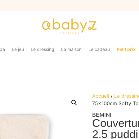
ade
Le jeu
Le dressing
La maison
Le cadeau
Petit prix
Accueil
/
Le dressin
75x100cm Softy To
BEMINI
Couvertu
2.5 pudd