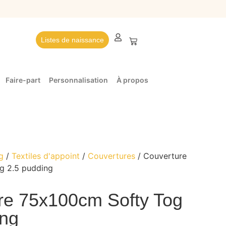
Listes de naissance
Faire-part
Personnalisation
À propos
g
/
Textiles d'appoint
/
Couvertures
/ Couverture
g 2.5 pudding
re 75x100cm Softy Tog
ing