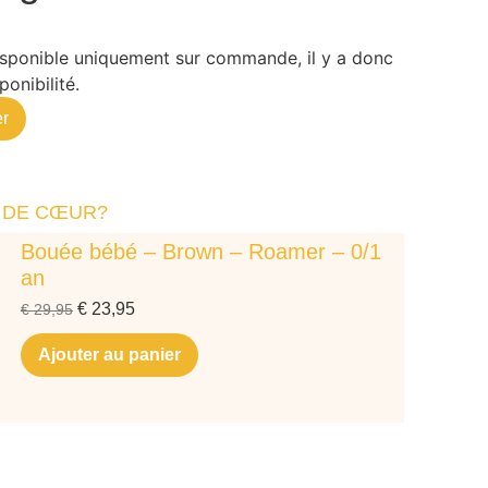
disponible uniquement sur commande, il y a donc
ponibilité.
r
 DE CŒUR?
Bouée bébé – Brown – Roamer – 0/1
an
€
23,95
€
29,95
o</div>
Ajouter au panier