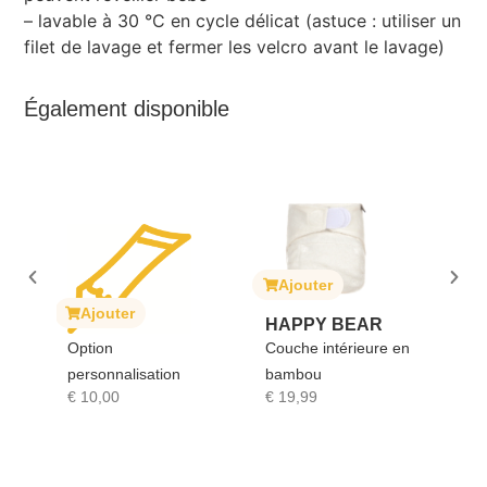
– lavable à 30 °C en cycle délicat (astuce : utiliser un
filet de lavage et fermer les velcro avant le lavage)
Également disponible
Ajouter
Ajouter
ter
HAPPY BEAR
SOPHIE LA
Couche intérieure en
GIRAFE
nalisation
bambou
Sophie la girafe
0
€
19,99
€
17,90