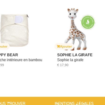
outer
Ajouter
PPY BEAR
SOPHIE LA GIRAFE
che intérieure en bambou
Sophie la girafe
,99
€
17,90
OUS tROUVER
mENTIONS légALES