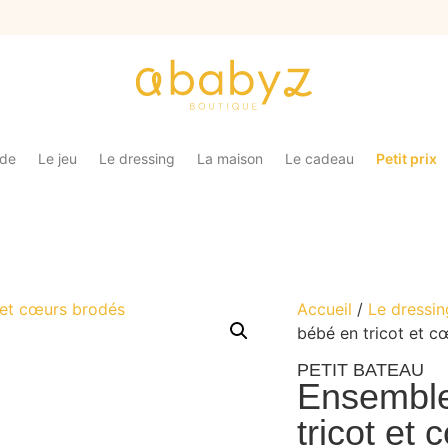
ade
Le jeu
Le dressing
La maison
Le cadeau
Petit prix
Accueil
/
Le dressin
bébé en tricot et c
PETIT BATEAU
Ensemble
tricot et