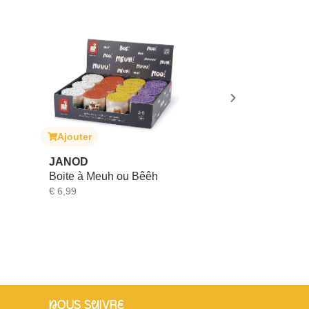
Ajouter
Ajouter
JANOD
DOOKY
Boite à Meuh ou Bêêh
Miroir de sièg
€
6,99
€
24,99
nOUS SuIVRe