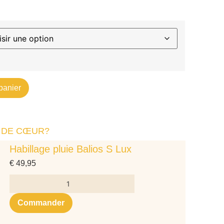
panier
 DE CŒUR?
Habillage pluie Balios S Lux
€
49,95
Commander