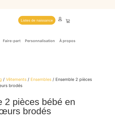
Listes de naissance
Faire-part
Personnalisation
À propos
g
/
Vêtements
/
Ensembles
/ Ensemble 2 pièces
œurs brodés
 2 pièces bébé en
 cœurs brodés