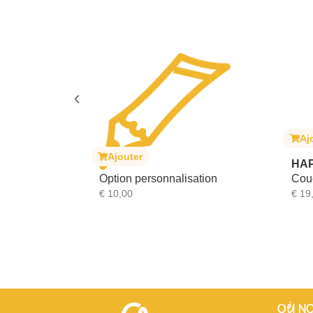
Aj
it translucide
Ajouter
mpilables –
HA
Option personnalisation
Cou
€
10,00
€
19
Où N