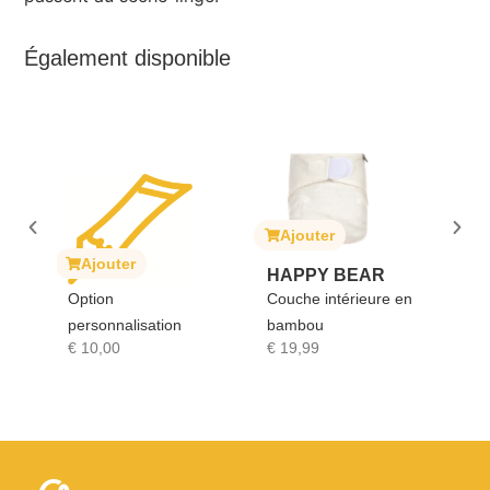
Également disponible
Ajouter
Ajouter
Ajouter
HAPPY BEAR
SOPHIE
Option
Couche intérieure en
GIRAFE
personnalisation
bambou
Sophie la 
€
10,00
€
19,99
€
17,90