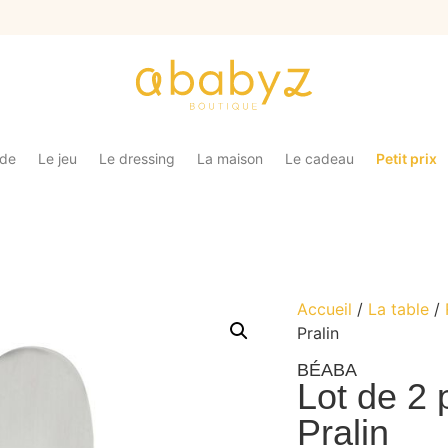
ade
Le jeu
Le dressing
La maison
Le cadeau
Petit prix
Accueil
/
La table
/
Pralin
BÉABA
Lot de 2 
Pralin