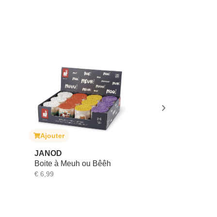
er
Ajouter
D
DOOKY
à Meuh ou Bêêh
Miroir de siège auto
€
24,99