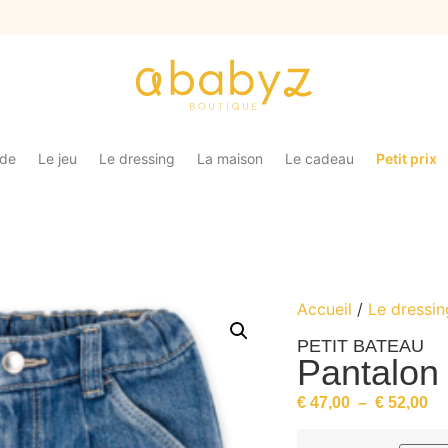
ade
Le jeu
Le dressing
La maison
Le cadeau
Petit prix
Accueil
/
Le dressin
PETIT BATEAU
Pantalon
€
47,00
–
€
52,00