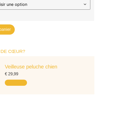
panier
 DE CŒUR?
Veilleuse peluche chien
€
29,99
Lire la suite