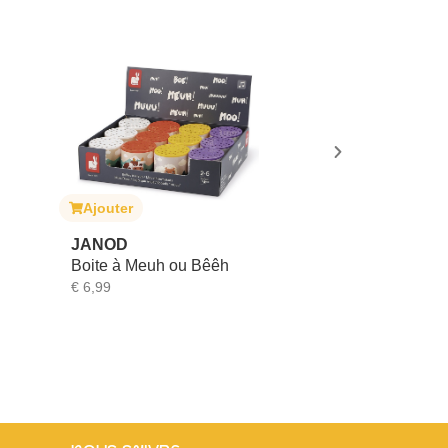
er
Ajouter
D
DOOKY
à Meuh ou Bêêh
Miroir de siège auto
€
24,99